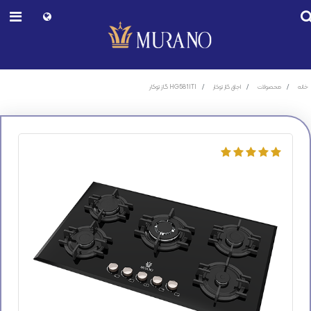
HG581ITI گاز توکار
خانه
محصولات
اجاق گاز توکار