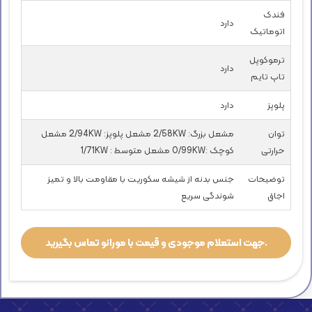
فندک
دارد
اتوماتیک
ترموکوپل
دارد
تاپ تایم
پلوپز
دارد
توان
مشعل بزرگ: 2/58KW مشعل پلوپز: 2/94KW مشعل
حرارتی
کوچک :0/99KW مشعل متوسط : 1/71KW
توضیحات
جنس بدنه از شیشه سکوریت با مقاومت بالا و تمیز
اجاق
شوندگی سریع
جهت استعلام موجودی و قیمت با مورانو تماس بگیرید.