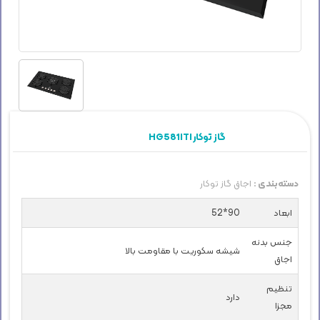
HG581ITI گاز توکار
دسته‌بندی :
اجاق گاز توکار
ابعاد
90*52
جنس بدنه
شیشه سکوریت با مقاومت بالا
اجاق
تنظیم
دارد
مجزا