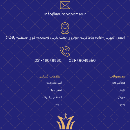
info@muranohomes.ir
آدرس: شهریار-جاده رباط کریم-روبروی پمپ بنزین وحیدیه-کوی صنعت-پلاک 3
021-46048830
|
021-46048850
محصولات
اطلاعات تماس
هود آشپزخانه
آدرس دفتر مرکزی
فرتوکار
تماس با ما
اجاق گاز
انتقادات و پیشنهادات
توستر
درباره ما