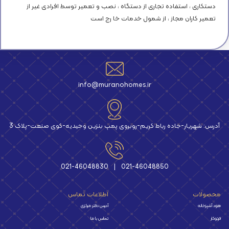
دستكاری ، استفاده تجاری از دستگاه ، نصب و تعمیر توسط افرادی غیر از
تعمیر كاران مجاز ، از شمول خدمات خا رج است
info@muranohomes.ir
آدرس: شهریار-جاده رباط کریم-روبروی پمپ بنزین وحیدیه-کوی صنعت-پلاک 3
021-46048830
|
021-46048850
محصولات
اطلاعات تماس
هود آشپزخانه
آدرس دفتر مرکزی
فرتوکار
تماس با ما