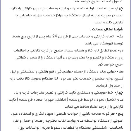
شمول ضمانت خارج خواهد شد
چهار-
هزینه نصب اولیه ، تعمیرات و ایاب وذهاب در دوران گارانتی رایگان
.
است در صورت نیاز به ارسال دستگاه به مراكز خدمات هزینه جابجایی با
گارانتی كننده است
: شرایط ابطال ضمانت
یک-
اتمام گارانتی و خدمات پس از فروش 24 ماه پس از تاریخ درج شده
.
توسط فروشگاه می باشد
دو-
عدم تطابق نام كالا و شماره سریال مندرج در كارت گارانتی با اطلاعات
.
روی دستگاه و تغییر و یا مخدوش بودن آنها دستگاه را از شمول گارانتی
خارج خواهد كرد
سه-
خرابی بدنه دستگاه از جمله خراشیدگی ، فرو رفتگی و شكستگی و نیز
.
كسری لوازم مشمول خدمات نخواهد بود ، لذا هنگام تحویل كالا دقت لازم
را مبذ ول فرمایید
چهار-
خط خوردگی و دستكاری كارت گارانتی و تغییر مندرجات كارت و یا
.
عدم تكمیل نمودن توسط فروشنده ( نداشتن مهر یا امضاء فروشنده ) كارت
گارانتی را از درجه اعتبار ساقط می نماید
پنج-
هر گونه صدمه ناشی از حوادث طبیعی ، سهل انگاری و استفاده غیر
.
اصولی از دستگاه بواسطه عدم رعایت نكات دفترچه راهنما و حمل و نقل
نامناسب ، شكستگی دستگاه یا قطعات ، سقوط ضربه ، نواسانات برق ،