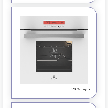
9110W فر توکار