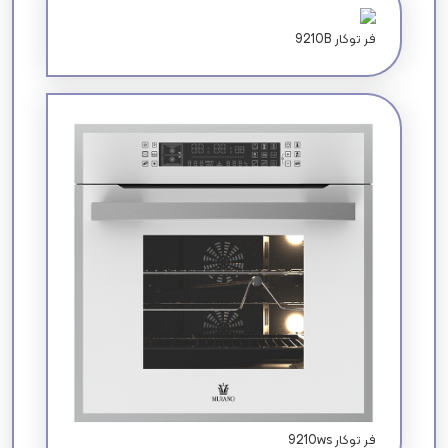
9210B فر توکار
9210ws فر توکار