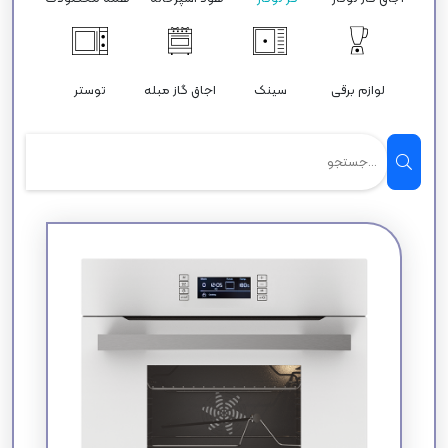
لوازم برقی
سینک
اجاق گاز مبله
توستر