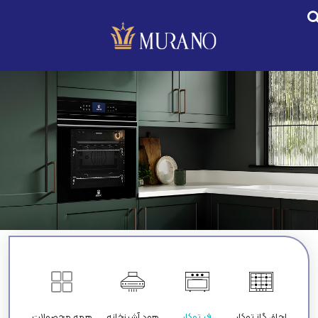
اجاق گاز توکار
فر توکار
هود آشپزخانه
همه محصولات