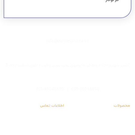
info@muranohomes.ir
آدرس: شهریار-جاده رباط کریم-روبروی پمپ بنزین وحیدیه-کوی صنعت-پلاک 3
021-46048830
|
021-46048850
محصولات
اطلاعات تماس
هود آشپزخانه
آدرس دفتر مرکزی
فرتوکار
تماس با ما
اجاق گاز
انتقادات و پیشنهادات
توستر
درباره ما