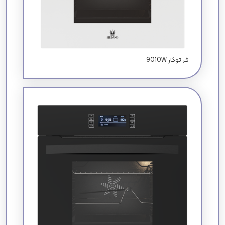
9010W فر توکار