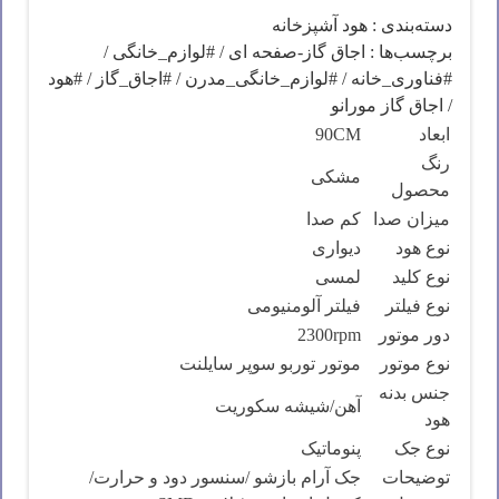
دسته‌بندی :
هود آشپزخانه
برچسب‌ها :
اجاق گاز-صفحه ای
/
#لوازم_خانگی
/
#فناوری_خانه
/
#لوازم_خانگی_مدرن
/
#اجاق_گاز
/
#هود
/
اجاق گاز مورانو
ابعاد
90CM
رنگ
مشکی
محصول
میزان صدا
کم صدا
نوع هود
دیواری
نوع کلید
لمسی
نوع فیلتر
فیلتر آلومنیومی
دور موتور
2300rpm
نوع موتور
موتور توربو سوپر سایلنت
جنس بدنه
آهن/شیشه سکوریت
هود
نوع جک
پنوماتیک
توضیحات
جک آرام بازشو /سنسور دود و حرارت/