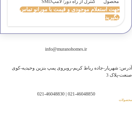
محصول
کنترل از راه دور/ لامپSMD
جهت استعلام موجودی و قیمت با مورانو تماس
بگیرید.
info@muranohomes.ir
آدرس: شهریار-جاده رباط کریم-روبروی پمپ بنزین وحیدیه-کوی
صنعت-پلاک 3
021-46048830
|
021-46048850
محصولات
هود آشپزخانه
فرتوکار
اجاق گاز
توستر