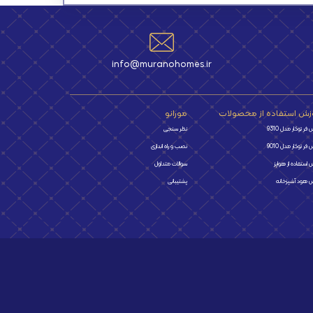
info@muranohomes.ir
زش استفاده از محصولات
مورانو
فر توکار مدل 9310
نظر سنجی
فر توکار مدل 9010
نصب و راه اندازی
 استفاده از هواپز
سوالات متداول
 هود آشپزخانه
پشتیبانی