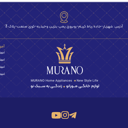
آدرس: شهریار-جاده رباط کریم-روبروی پمپ بنزین وحیدیه-کوی صنعت-پلاک 3
آمو
آموزش 
آموزش 
آموزش
آموزش