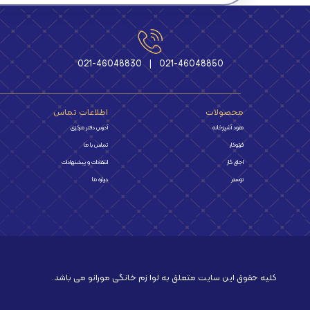
021-46048830
|
021-46048850
محصولات
اطلاعات تماس
هود آشپزخانه
آدرس دفتر مرکزی
فرتوکار
تماس با ما
اجاق گاز
انتقادات و پیشنهادات
توستر
درباره ما
کلیه حقوق این سایت متعلق به لوا زم خانگی مورانو می باشد.