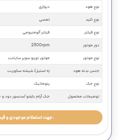
نوع هود
دیواری
نوع کلید
لمسی
نوع فیلتر
فیلتر آلومنیومی
دور موتور
2300rpm
نوع موتور
موتور توربو سوپر سایلنت
جنس بدنه هود
زه استیل/ شیشه سکوریت
نوع جک
پنوماتیک
توضیحات محصول
جک آرام بازشو /سنسور دود و حرار
جهت استعلام موجودی و قیمت با مورانو تماس بگیرید.