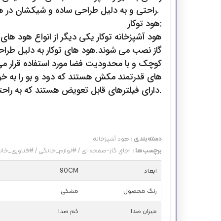
راحتی و به دلیل طراحی ساده و شیکشان در هر نوع آشپزخانه ای جای می گیرند.
هود توکار:
هود آشپزخانه توکار یکی دیگر از انواع هود های
گاز نصب می شوند.هود های توکار به دلیل طراح
کوچک و با محدودیت فضا مورد استفاده قرار می 
های قدرتمند مکش هستند که دود و بو را به خ
دارای فیلترهای قابل تعویض هستند که به راحتی می توان آنها را تمیز کرد.
دسته‌بندی :
هود آشپزخانه
برچسب‌ها :
اجاق گاز-صفحه ای
/
#لوازم_خانگی
/
#فناوری_خان
ابعاد
90CM
رنگ محصول
مشکی
میزان صدا
کم صدا