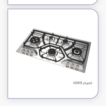
HS513 گازتوکار