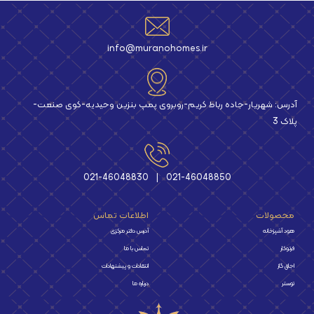
info@muranohomes.ir
آدرس: شهریار-جاده رباط کریم-روبروی پمپ بنزین وحیدیه-کوی صنعت-
پلاک 3
021-46048830
|
021-46048850
محصولات
اطلاعات تماس
هود آشپزخانه
آدرس دفتر مرکزی
فرتوکار
تماس با ما
اجاق گاز
انتقادات و پیشنهادات
توستر
درباره ما